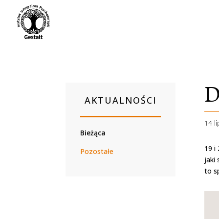
D
AKTUALNOŚCI
14 l
Bieżąca
19 i
Pozostałe
jaki
to s