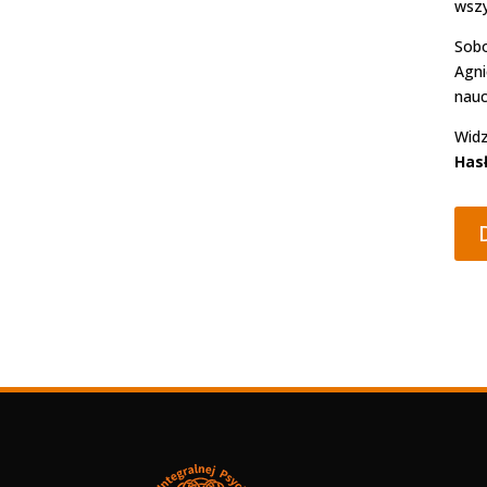
wszy
Sobo
Agni
nauc
Widz
Hasł