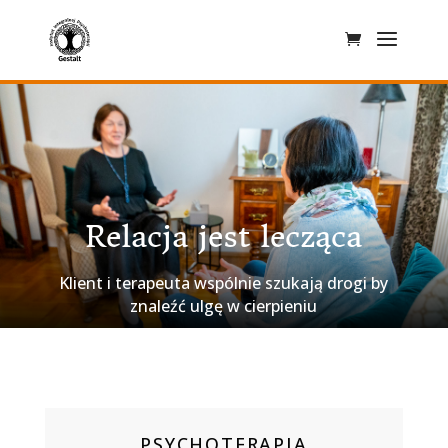
Relacja jest lecząca
PSYCHOTERAPIA
INDYWIDUALNA
Klient i terapeuta wspólnie szukają drogi by
znaleźć ulgę w cierpieniu
PSYCHOTERAPIA