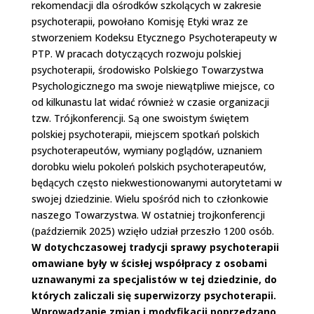
rekomendacji dla ośrodków szkolących w zakresie
psychoterapii, powołano Komisję Etyki wraz ze
stworzeniem Kodeksu Etycznego Psychoterapeuty w
PTP. W pracach dotyczących rozwoju polskiej
psychoterapii, środowisko Polskiego Towarzystwa
Psychologicznego ma swoje niewątpliwe miejsce, co
od kilkunastu lat widać również w czasie organizacji
tzw. Trójkonferencji. Są one swoistym świętem
polskiej psychoterapii, miejscem spotkań polskich
psychoterapeutów, wymiany poglądów, uznaniem
dorobku wielu pokoleń polskich psychoterapeutów,
będących często niekwestionowanymi autorytetami w
swojej dziedzinie. Wielu spośród nich to członkowie
naszego Towarzystwa. W ostatniej trojkonferencji
(październik 2025) wzięło udział przeszło 1200 osób.
W dotychczasowej tradycji sprawy psychoterapii
omawiane były w ścisłej współpracy z osobami
uznawanymi za specjalistów w tej dziedzinie, do
których zaliczali się superwizorzy psychoterapii.
Wprowadzanie zmian i modyfikacji poprzedzano