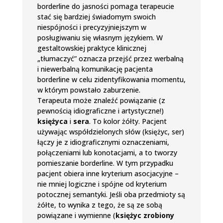
borderline do jasności pomaga terapeucie
stać się bardziej świadomym swoich
niespójności i precyzyjniejszym w
posługiwaniu się własnym językiem. W
gestaltowskiej praktyce klinicznej
„tłumaczyć” oznacza przejść przez werbalną
i niewerbalną komunikację pacjenta
borderline w celu zidentyfikowania momentu,
w którym powstało zaburzenie.
Terapeuta może znaleźć powiązanie (z
pewnością idiograficzne i artystyczne!)
księżyca
i
sera
. To kolor żółty. Pacjent
używając współdzielonych słów (księżyc, ser)
łączy je z idiograficznymi oznaczeniami,
połączeniami lub konotacjami, a to tworzy
pomieszanie borderline. W tym przypadku
pacjent obiera inne kryterium asocjacyjne –
nie mniej logiczne i spójne od kryterium
potocznej semantyki. Jeśli oba przedmioty są
żółte, to wynika z tego, że są ze sobą
powiązane i wymienne (
księżyc zrobiony