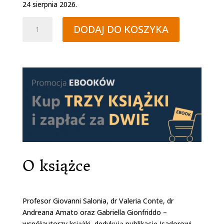
24 sierpnia 2026.
ilość
DODAJ DO KOSZYKA
Książka
"Księżyc
zrobiony
jest
z
sera"
O książce
Profesor Giovanni Salonia, dr Valeria Conte, dr
Andreana Amato oraz Gabriella Gionfriddo –
współautorzy książki, dedykują publikację Isadorowi