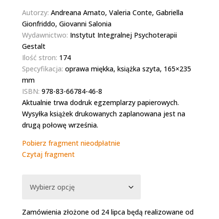
od
Autorzy:
Andreana Amato, Valeria Conte, Gabriella
50,00 zł
Gionfriddo, Giovanni Salonia
do
Wydawnictwo:
Instytut Integralnej Psychoterapii
135,00 zł
Gestalt
Ilość stron:
174
Specyfikacja:
oprawa miękka, książka szyta, 165×235
mm
ISBN:
978-83-66784-46-8
Aktualnie trwa dodruk egzemplarzy papierowych.
Wysyłka książek drukowanych zaplanowana jest na
drugą połowę września.
Pobierz fragment nieodpłatnie
Czytaj fragment
Zamówienia złożone od 24 lipca będą realizowane od