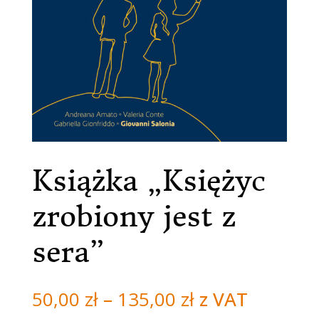
Książka „Księżyc
zrobiony jest z
sera”
Zakres
50,00
zł
–
135,00
zł
z VAT
cen: