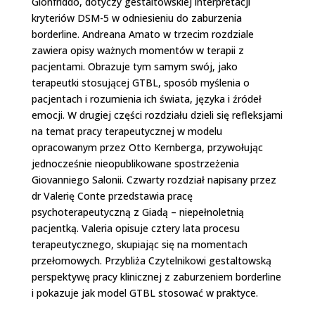
Gionfriddo, dotyczy gestaltowskiej interpretacji
kryteriów DSM-5 w odniesieniu do zaburzenia
borderline. Andreana Amato w trzecim rozdziale
zawiera opisy ważnych momentów w terapii z
pacjentami. Obrazuje tym samym swój, jako
terapeutki stosującej GTBL, sposób myślenia o
pacjentach i rozumienia ich świata, języka i źródeł
emocji. W drugiej części rozdziału dzieli się refleksjami
na temat pracy terapeutycznej w modelu
opracowanym przez Otto Kernberga, przywołując
jednocześnie nieopublikowane spostrzeżenia
Giovanniego Salonii. Czwarty rozdział napisany przez
dr Valerię Conte przedstawia pracę
psychoterapeutyczną z Giadą – niepełnoletnią
pacjentką. Valeria opisuje cztery lata procesu
terapeutycznego, skupiając się na momentach
przełomowych. Przybliża Czytelnikowi gestaltowską
perspektywę pracy klinicznej z zaburzeniem borderline
i pokazuje jak model GTBL stosować w praktyce.