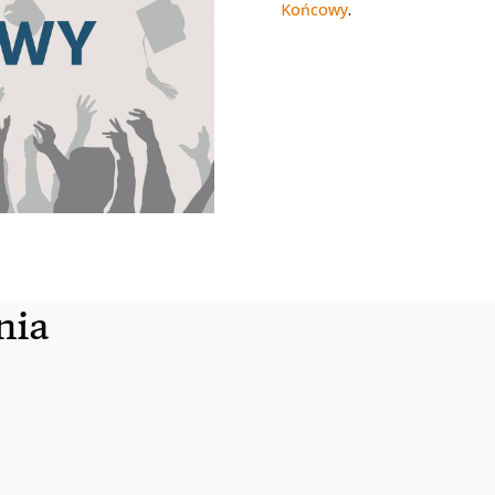
Końcowy
.
nia