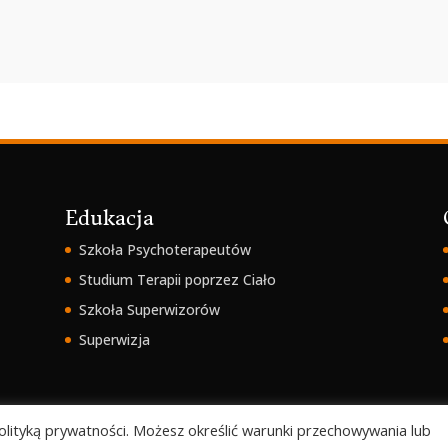
Edukacja
Szkoła Psychoterapeutów
Studium Terapii poprzez Ciało
Szkoła Superwizorów
Superwizja
 polityką prywatności. Możesz określić warunki przechowywania lub