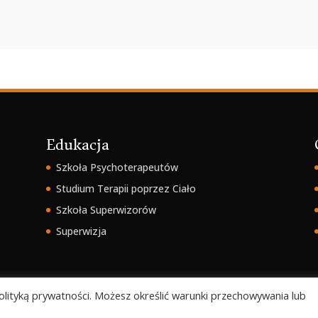
Edukacja
Szkoła Psychoterapeutów
Studium Terapii poprzez Ciało
Szkoła Superwizorów
Superwizja
 polityką prywatności. Możesz określić warunki przechowywania lub