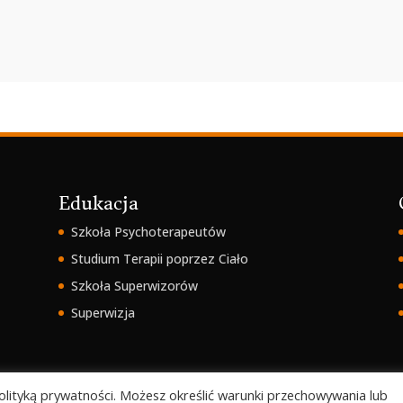
Edukacja
Szkoła Psychoterapeutów
Studium Terapii poprzez Ciało
Szkoła Superwizorów
Superwizja
 polityką prywatności. Możesz określić warunki przechowywania lub