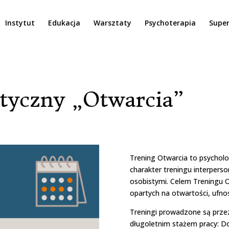
Instytut
Edukacja
Warsztaty
Psychoterapia
Super
utyczny „Otwarcia”
Trening Otwarcia to psychol
charakter treningu interpers
osobistymi. Celem Treningu Ot
opartych na otwartości, ufnośc
Treningi prowadzone są prz
długoletnim stażem pracy: Do