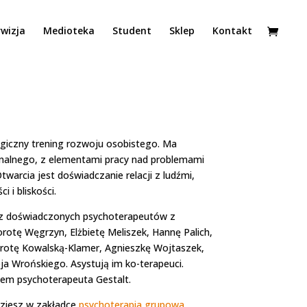
wizja
Medioteka
Student
Sklep
Kontakt
ogiczny trening rozwoju osobistego. Ma
onalnego, z elementami pracy nad problemami
warcia jest doświadczanie relacji z ludźmi,
i i bliskości.
ez doświadczonych psychoterapeutów z
rotę Węgrzyn, Elżbietę Meliszek, Hannę Palich,
rotę Kowalską-Klamer, Agnieszkę Wojtaszek,
a Wrońskiego. Asystują im ko-terapeuci.
em psychoterapeuta Gestalt.
dziesz w zakładce
psychoterapia grupowa
.