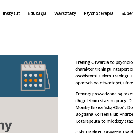
Instytut
Edukacja
Warsztaty
Psychoterapia
Super
Trening Otwarcia to psychol
charakter treningu interpers
osobistymi. Celem Treningu Ot
opartych na otwartości, ufnośc
Treningi prowadzone są prz
długoletnim stażem pracy: Do
Monikę Brzezińską-Okoń, Do
Bogdana Korzenia lub Andrzej
Koterapeuta to młodszy staż
Opis Treningu Otwarcia znaj