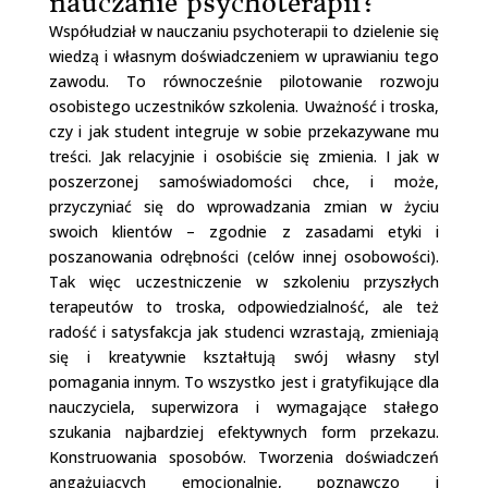
nauczanie psychoterapii?
Współudział w nauczaniu psychoterapii to dzielenie się
wiedzą i własnym doświadczeniem w uprawianiu tego
zawodu. To równocześnie pilotowanie rozwoju
osobistego uczestników szkolenia. Uważność i troska,
czy i jak student integruje w sobie przekazywane mu
treści. Jak relacyjnie i osobiście się zmienia. I jak w
poszerzonej samoświadomości chce, i może,
przyczyniać się do wprowadzania zmian w życiu
swoich klientów – zgodnie z zasadami etyki i
poszanowania odrębności (celów innej osobowości).
Tak więc uczestniczenie w szkoleniu przyszłych
terapeutów to troska, odpowiedzialność, ale też
radość i satysfakcja jak studenci wzrastają, zmieniają
się i kreatywnie kształtują swój własny styl
pomagania innym. To wszystko jest i gratyfikujące dla
nauczyciela, superwizora i wymagające stałego
szukania najbardziej efektywnych form przekazu.
Konstruowania sposobów. Tworzenia doświadczeń
angażujących emocjonalnie, poznawczo i