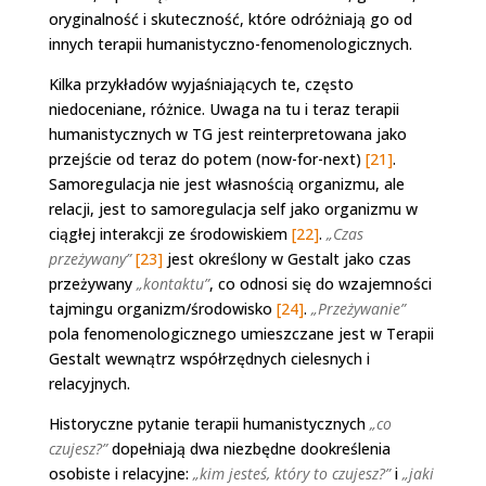
oryginalność i skuteczność, które odróżniają go od
innych terapii humanistyczno-fenomenologicznych.
Kilka przykładów wyjaśniających te, często
niedoceniane, różnice. Uwaga na tu i teraz terapii
humanistycznych w TG jest reinterpretowana jako
przejście od teraz do potem (now-for-next)
[21]
.
Samoregulacja nie jest własnością organizmu, ale
relacji, jest to samoregulacja self jako organizmu w
ciągłej interakcji ze środowiskiem
[22]
.
„Czas
przeżywany”
[23]
jest określony w Gestalt jako czas
przeżywany
„kontaktu”
, co odnosi się do wzajemności
tajmingu organizm/środowisko
[24]
.
„Przeżywanie”
pola fenomenologicznego umieszczane jest w Terapii
Gestalt wewnątrz współrzędnych cielesnych i
relacyjnych.
Historyczne pytanie terapii humanistycznych
„co
czujesz?”
dopełniają dwa niezbędne dookreślenia
osobiste i relacyjne:
„kim jesteś, który to czujesz?”
i
„jaki