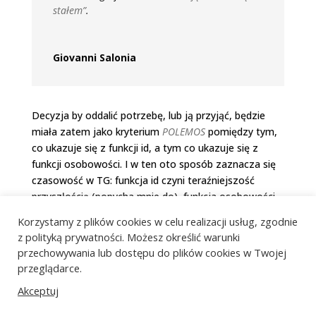
stałem”
.
Giovanni Salonia
Decyzja by oddalić potrzebę, lub ją przyjąć, będzie
miała zatem jako kryterium
POLEMOS
pomiędzy tym,
co ukazuje się z funkcji id, a tym co ukazuje się z
funkcji osobowości. I w ten oto sposób zaznacza się
czasowość w TG: funkcja id czyni teraźniejszość
przyszłością (popycha mnie do), funkcja osobowości
czyni teraźniejszość przeszłością (skąd pochodzę),
Korzystamy z plików cookies w celu realizacji usług, zgodnie
funkcja ego czyni teraźniejszość przeszłością, i
z polityką prywatności. Możesz określić warunki
decyduje o twórczym przystosowaniu. Model pracy z
przechowywania lub dostępu do plików cookies w Twojej
rodzinami przedstawiony w tej optyce bazuje właśnie
przeglądarce.
na powyższej rewizji teorii Self i jej funkcjonowania.
Akceptuj