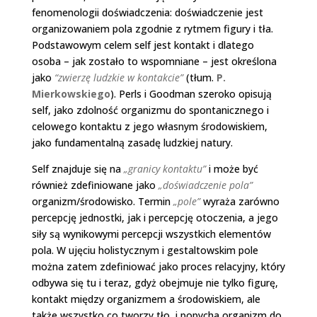
fenomenologii doświadczenia: doświadczenie jest
organizowaniem pola zgodnie z rytmem figury i tła.
Podstawowym celem self jest kontakt i dlatego
osoba – jak zostało to wspomniane – jest określona
jako
“zwierzę ludzkie w kontakcie”
(tłum.
P.
Mierkowskiego
). Perls i Goodman szeroko opisują
self, jako zdolność organizmu do spontanicznego i
celowego kontaktu z jego własnym środowiskiem,
jako fundamentalną zasadę ludzkiej natury.
Self znajduje się na
„granicy kontaktu”
i może być
również zdefiniowane jako
„doświadczenie pola”
organizm/środowisko. Termin
„pole”
wyraża zarówno
percepcję jednostki, jak i percepcję otoczenia, a jego
siły są wynikowymi percepcji wszystkich elementów
pola. W ujęciu holistycznym i gestaltowskim pole
można zatem zdefiniować jako proces relacyjny, który
odbywa się tu i teraz, gdyż obejmuje nie tylko figurę,
kontakt między organizmem a środowiskiem, ale
także wszystko co tworzy tło, i popycha organizm do