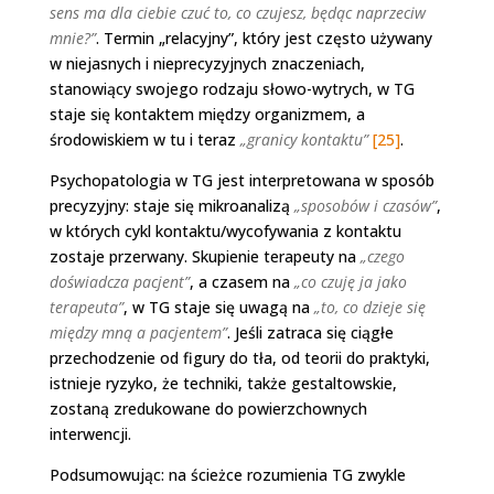
sens ma dla ciebie czuć to, co czujesz, będąc naprzeciw
mnie?”
. Termin „relacyjny”, który jest często używany
w niejasnych i nieprecyzyjnych znaczeniach,
stanowiący swojego rodzaju słowo-wytrych, w TG
staje się kontaktem między organizmem, a
środowiskiem w tu i teraz
„granicy kontaktu”
[25]
.
Psychopatologia w TG jest interpretowana w sposób
precyzyjny: staje się mikroanalizą
„sposobów i czasów”
,
w których cykl kontaktu/wycofywania z kontaktu
zostaje przerwany. Skupienie terapeuty na
„czego
doświadcza pacjent”
, a czasem na
„co czuję ja jako
terapeuta”
, w TG staje się uwagą na
„to, co dzieje się
między mną a pacjentem”
. Jeśli zatraca się ciągłe
przechodzenie od figury do tła, od teorii do praktyki,
istnieje ryzyko, że techniki, także gestaltowskie,
zostaną zredukowane do powierzchownych
interwencji.
Podsumowując: na ścieżce rozumienia TG zwykle