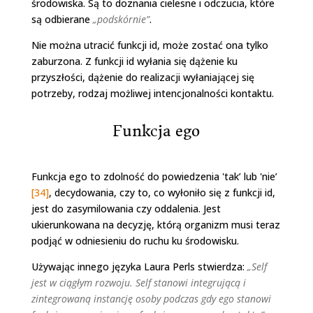
środowiska. Są to doznania cielesne i odczucia, które
są odbierane
„podskórnie”
.
Nie można utracić funkcji id, może zostać ona tylko
zaburzona. Z funkcji id wyłania się dążenie ku
przyszłości, dążenie do realizacji wyłaniającej się
potrzeby, rodzaj możliwej intencjonalności kontaktu.
Funkcja ego
Funkcja ego to zdolność do powiedzenia 'tak’ lub 'nie’
[34]
, decydowania, czy to, co wyłoniło się z funkcji id,
jest do zasymilowania czy oddalenia. Jest
ukierunkowana na decyzję, którą organizm musi teraz
podjąć w odniesieniu do ruchu ku środowisku.
Używając innego języka Laura Perls stwierdza:
„Self
jest w ciągłym rozwoju. Self stanowi integrującą i
zintegrowaną instancję osoby podczas gdy ego stanowi