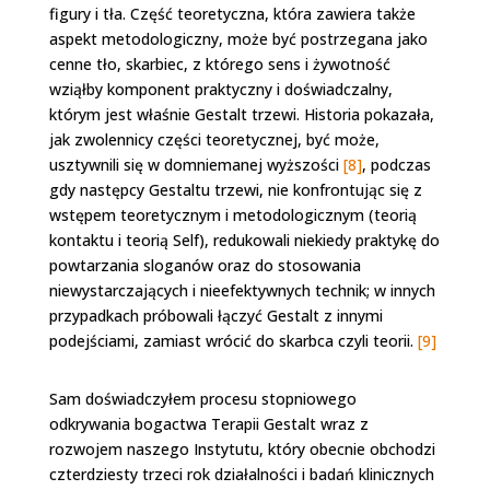
figury i tła. Część teoretyczna, która zawiera także
aspekt metodologiczny, może być postrzegana jako
cenne tło, skarbiec, z którego sens i żywotność
wziąłby komponent praktyczny i doświadczalny,
którym jest właśnie Gestalt trzewi. Historia pokazała,
jak zwolennicy części teoretycznej, być może,
usztywnili się w domniemanej wyższości
[8]
, podczas
gdy następcy Gestaltu trzewi, nie konfrontując się z
wstępem teoretycznym i metodologicznym (teorią
kontaktu i teorią Self), redukowali niekiedy praktykę do
powtarzania sloganów oraz do stosowania
niewystarczających i nieefektywnych technik; w innych
przypadkach próbowali łączyć Gestalt z innymi
podejściami, zamiast wrócić do skarbca czyli teorii.
[9]
Sam doświadczyłem procesu stopniowego
odkrywania bogactwa Terapii Gestalt wraz z
rozwojem naszego Instytutu, który obecnie obchodzi
czterdziesty trzeci rok działalności i badań klinicznych