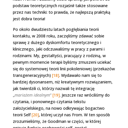
podstaw teoretycznych rozjaśnił także stosowane
przez nas techniki: to prawda, że najlepszą praktyką
jest dobra teoria!
Po około dwudziestu latach pogłębiania teorii
kontaktu, w 2008 roku, zaczęliśmy zdawać sobie
sprawę z dużego dyskomfortu teoretycznego i
klinicznego, jaki odczuwaliśmy w pracy z parami i
rodzinami. My, gestaltyści, pracujący z rodziną, w
pewnym momencie terapii byliśmy zmuszeni uciekać
się do systemowej teorii linii pokoleniowej (przekazów
transgeneracyjnych)
[18]
. Wydawało nam się to
bardziej dysonansem, niż kreatywnym rozwiązaniem,
jak twierdzili ci, którzy nazwali tę integrację
„
mariażem idealnym
”
[19]
. Jeszcze raz wróciliśmy do
czytania, i ponownego czytania tekstu
założycielskiego, na nowo odkrywając bogactwo
teorii Self
[20]
, której uczył nas From. W ten sposób
zrozumieliśmy, że Goodman w części, w której
opisuje funkcję osobowości self, został