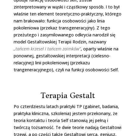
zinterpretowany w wąski i cząstkowy sposób. I to był
właśnie ten element teoretyczno-praktyczny, którego
nam brakowało: funkcja osobowości jako linia
pokoleniowa (przekaz transgeneracyjny). Z tego
przeżutego i zasymilowanego odkrycia narodził się
model Gestaltowskiej Terapii Rodzin, nazwany
„tańcem krzeseł i tańcem zaimków”
, oparty właśnie na
ponownej, gestaltowskiej interpretacji (cielesno-
relacyjnej) linii pokoleniowej (przekazu
trangeneracyjnego), czyli na funkcji osobowości Self.
Terapia Gestalt
Po czterdziestu latach praktyki TP (gabinet, badania,
praktyka kliniczna, szkolenia) jestem przekonany, że
teoria kontaktu i teoria Self stanowią jej pełną i
twórczą tożsamość. Te dwie teorie nadają Gestaltowi
trzewi, a po części także Gestaltowi serca, geniusz,