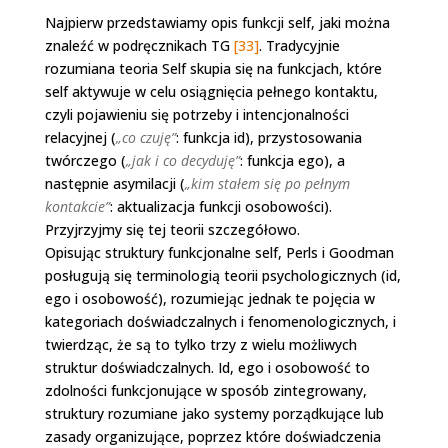
Najpierw przedstawiamy opis funkcji self, jaki można
znaleźć w podręcznikach TG
[33]
. Tradycyjnie
rozumiana teoria Self skupia się na funkcjach, które
self aktywuje w celu osiągnięcia pełnego kontaktu,
czyli pojawieniu się potrzeby i intencjonalności
relacyjnej (
„co czuję”
: funkcja id), przystosowania
twórczego (
„jak i co decyduję”
: funkcja ego), a
następnie asymilacji (
„kim stałem się po pełnym
kontakcie”
: aktualizacja funkcji osobowości).
Przyjrzyjmy się tej teorii szczegółowo.
Opisując struktury funkcjonalne self, Perls i Goodman
posługują się terminologią teorii psychologicznych (id,
ego i osobowość), rozumiejąc jednak te pojęcia w
kategoriach doświadczalnych i fenomenologicznych, i
twierdząc, że są to tylko trzy z wielu możliwych
struktur doświadczalnych. Id, ego i osobowość to
zdolności funkcjonujące w sposób zintegrowany,
struktury rozumiane jako systemy porządkujące lub
zasady organizujące, poprzez które doświadczenia