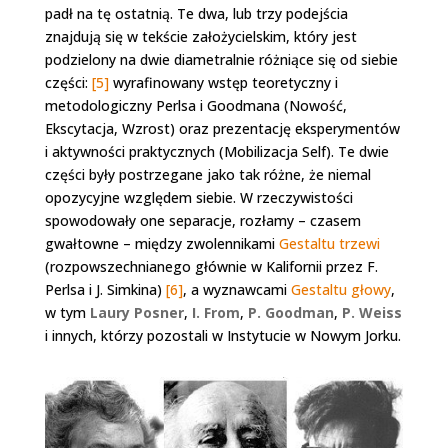
padł na tę ostatnią. Te dwa, lub trzy podejścia
znajdują się w tekście założycielskim, który jest
podzielony na dwie diametralnie różniące się od siebie
części:
[5]
wyrafinowany wstęp teoretyczny i
metodologiczny Perlsa i Goodmana (Nowość,
Ekscytacja, Wzrost) oraz prezentację eksperymentów
i aktywności praktycznych (Mobilizacja Self). Te dwie
części były postrzegane jako tak różne, że niemal
opozycyjne względem siebie. W rzeczywistości
spowodowały one separacje, rozłamy – czasem
gwałtowne – między zwolennikami
Gestaltu trzewi
(rozpowszechnianego głównie w Kalifornii przez F.
Perlsa i J. Simkina)
[6]
, a wyznawcami
Gestaltu głowy
,
w tym
Laury Posner
,
I. From
,
P. Goodman
,
P. Weiss
i innych, którzy pozostali w Instytucie w Nowym Jorku.