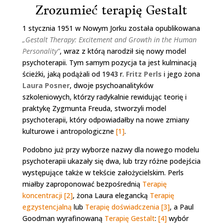
Zrozumieć terapię Gestalt
1 stycznia 1951 w Nowym Jorku została opublikowana
„Gestalt Therapy: Excitement and Growth in the Human
Personality”
, wraz z którą narodził się nowy model
psychoterapii. Tym samym pozycja ta jest kulminacją
ścieżki, jaką podążali od 1943 r.
Fritz Perls
i jego żona
Laura Posner
, dwoje psychoanalityków
szkoleniowych, którzy radykalnie rewidując teorię i
praktykę Zygmunta Freuda, stworzyli model
psychoterapii, który odpowiadałby na nowe zmiany
kulturowe i antropologiczne
[1]
.
Podobno już przy wyborze nazwy dla nowego modelu
psychoterapii ukazały się dwa, lub trzy różne podejścia
występujące także w tekście założycielskim. Perls
miałby zaproponować bezpośrednią
Terapię
koncentracji
[2]
, żona Laura elegancką
Terapię
egzystencjalną
lub
Terapię doświadczenia
[3]
, a Paul
Goodman wyrafinowaną
Terapię Gestalt
:
[4]
wybór