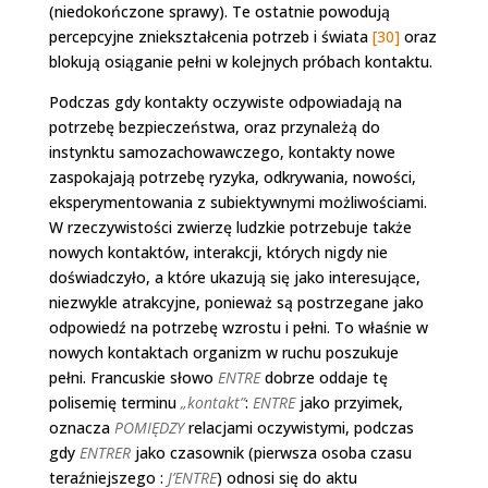
(niedokończone sprawy). Te ostatnie powodują
percepcyjne zniekształcenia potrzeb i świata
[30]
oraz
blokują osiąganie pełni w kolejnych próbach kontaktu.
Podczas gdy kontakty oczywiste odpowiadają na
potrzebę bezpieczeństwa, oraz przynależą do
instynktu samozachowawczego, kontakty nowe
zaspokajają potrzebę ryzyka, odkrywania, nowości,
eksperymentowania z subiektywnymi możliwościami.
W rzeczywistości zwierzę ludzkie potrzebuje także
nowych kontaktów, interakcji, których nigdy nie
doświadczyło, a które ukazują się jako interesujące,
niezwykle atrakcyjne, ponieważ są postrzegane jako
odpowiedź na potrzebę wzrostu i pełni. To właśnie w
nowych kontaktach organizm w ruchu poszukuje
pełni. Francuskie słowo
ENTRE
dobrze oddaje tę
polisemię terminu
„kontakt”
:
ENTRE
jako przyimek,
oznacza
POMIĘDZY
relacjami oczywistymi, podczas
gdy
ENTRER
jako czasownik (pierwsza osoba czasu
teraźniejszego :
J’ENTRE
) odnosi się do aktu