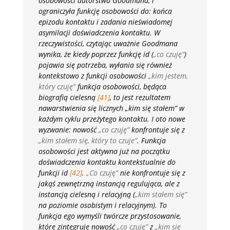
osobowości autorstwa Goodmana, i
ograniczyła funkcję osobowości do: końca
epizodu kontaktu i zadania nieświadomej
asymilacji doświadczenia kontaktu. W
rzeczywistości, czytając uważnie Goodmana
wynika, że kiedy poprzez funkcję id (
„co czuję”
)
pojawia się potrzeba, wyłania się również
kontekstowo z funkcji osobowości
„kim jestem,
który czuję”
funkcja osobowości, będąca
biografią cielesną
[41]
, to jest rezultatem
nawarstwienia się licznych „kim się stałem” w
każdym cyklu przeżytego kontaktu. I oto nowe
wyzwanie: nowość
„co czuję”
konfrontuje się z
„kim stałem się, który to czuje”
. Funkcja
osobowości jest aktywna już na początku
doświadczenia kontaktu kontekstualnie do
funkcji id
[42]
.
„Co czuję”
nie konfrontuje się z
jakąś zewnętrzną instancją regulująca, ale z
instancją cielesną i relacyjną (
„kim stałem się”
na poziomie osobistym i relacyjnym). To
funkcja ego wymyśli twórcze przystosowanie,
które zintegruje nowość
„co czuję”
z
„kim się