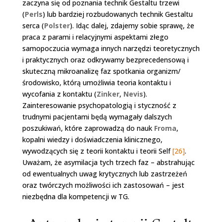
zaczyna się od poznania technik Gestaltu trzewi
(
Perls
) lub bardziej rozbudowanych technik Gestaltu
serca (
Polster
). Idąc dalej, zdajemy sobie sprawę, że
praca z parami i relacyjnymi aspektami złego
samopoczucia wymaga innych narzędzi teoretycznych
i praktycznych oraz odkrywamy bezprecedensową i
skuteczną mikroanalizę faz spotkania organizm/
środowisko, którą umożliwia teoria kontaktu i
wycofania z kontaktu (
Zinker
,
Nevis
).
Zainteresowanie psychopatologią i styczność z
trudnymi pacjentami będą wymagały dalszych
poszukiwań, które zaprowadzą do nauk
Froma
,
kopalni wiedzy i doświadczenia klinicznego,
wywodzących się z teorii kontaktu i teorii Self
[26]
.
Uważam, że asymilacja tych trzech faz – abstrahując
od ewentualnych uwag krytycznych lub zastrzeżeń
oraz twórczych możliwości ich zastosowań – jest
niezbędna dla kompetencji w TG.