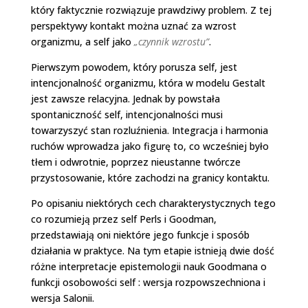
który faktycznie rozwiązuje prawdziwy problem. Z tej
perspektywy kontakt można uznać za wzrost
organizmu, a self jako
„czynnik wzrostu”
.
Pierwszym powodem, który porusza self, jest
intencjonalność organizmu, która w modelu Gestalt
jest zawsze relacyjna. Jednak by powstała
spontaniczność self, intencjonalności musi
towarzyszyć stan rozluźnienia. Integracja i harmonia
ruchów wprowadza jako figurę to, co wcześniej było
tłem i odwrotnie, poprzez nieustanne twórcze
przystosowanie, które zachodzi na granicy kontaktu.
Po opisaniu niektórych cech charakterystycznych tego
co rozumieją przez self Perls i Goodman,
przedstawiają oni niektóre jego funkcje i sposób
działania w praktyce. Na tym etapie istnieją dwie dość
różne interpretacje epistemologii nauk Goodmana o
funkcji osobowości self : wersja rozpowszechniona i
wersja Salonii.