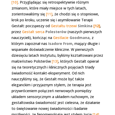
[10]
. Przyglądając się retrospektywnie różnym
zmianom, które miały miejsce w tych latach,
zorientowaliśmy się
[11]
, że chodzi się o stopniowe,
krok po kroku, uczenie się i asymilowanie Terapii
Gestalt: począwszy od
Gestaltu trzewi
Simkina
[12]
,
przez
Gestalt serca
Polesterów
(naszych pierwszych
nauczycieli), kończąc na
Gestlacie
Goodmana
, z
którym zapoznał nas
Isadore From
, mający długie i
wspaniałe doświadczenie kliniczne. W pierwszych
dziesięciu latach Instytutu, byliśmy kształtowani przez
małżeństwo Polsterów
[13]
, których Gestalt opierał
się na teoretycznych i klinicznych pojęciach triady
świadomość-kontakt-eksperyment. Od nich
nauczyliśmy się, że Gestalt może być także
eleganckim i przyjaznym stylem, że terapia jest
przywróceniem połączeń nerwowych pomiędzy
układem sensorycznym a układem ruchowym, że
gestaltowska świadomość jest cielesna, że działanie
to świętowanie nowej świadomości i badanie
możliwości, że fenomenologia jest stylem życia
[14]
,