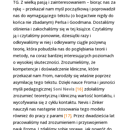
TG. Z wielką pasją i zainteresowaniem – biorąc nas za
rękę – przekazał nam myśl początkową i poprowadził
nas do wymagającego tekstu (o bogactwie nigdy do
końca nie zbadanym) Perlsa i Goodmana. Dostaliśmy
olśnienia i zakochaliśmy się w tej książce. Czytaliśmy
ją i czytaliśmy ponownie, dziesiątki razy i
odkrywaliśmy w niej i odkrywamy ciągle pożywną
teorię, która pobudziła nas do pogłębiania teorii i
metody, na coraz bardziej interesujących poziomach
o wysokiej skuteczności. Zrozumieliśmy, że
kompetencje i doświadczenie kliniczne, które
przekazał nam From, narodziły się właśnie poprzez
asymilację tego tekstu. Dzięki nauce Froma i jasności
myśli pedagogicznej
Soni Nevis
[16]
zdołaliśmy
zrozumieć teoretyczną i kliniczną wartość kontaktu, i
wycofywania się z cyklu kontaktu. Nevis i Zinker
nauczyli nas następnie stosowania tego modelu
również do pracy z parami
[17]
. Przez dwadzieścia lat
pracowaliśmy nad zrozumieniem i przyswojeniem
nauk Froma. I zdaliśmy sobie sprawę, jak powrót do