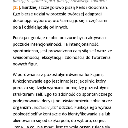
funkcję rozgraniczającą, funkcję czasowego kontaktu”
[35]
. Bardziej szczegółowo piszą Perls i Goodman.
Ego bierze udział w procesie twórczej adaptacji
dokonując wyborów, utożsamiając się z częściami
pola i oddalając się od innych.
Funkcja ego daje osobie poczucie bycia aktywną i
poczucie intencjonalności. Ta intencjonalność,
spontaniczna, jest prowadzona całą siłą self wraz ze
świadomością, ekscytacją i zdolnością do tworzenia
nowych figur.
W porównaniu z pozostałymi dwiema funkcjami,
funkcjonowanie ego jest inne: jest jak silnik, który
porusza się dzięki wymianie pomiędzy pozostałymi
strukturami self. Ego to zdolność do spontanicznego
podejmowania decyzji po uświadomieniu sobie przez
organizm
„podskórnych”
odczuć. Funkcja ego wyraża
zdolność self w kontakcie do identyfikowania się lub
alienowania się od części pola, do wyboru, co jest
„mną”, a co „nie mną”; jest to wola organizująca się