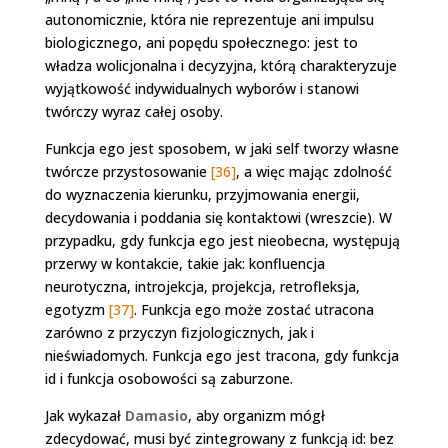
autonomicznie, która nie reprezentuje ani impulsu
biologicznego, ani popędu społecznego: jest to
władza wolicjonalna i decyzyjna, którą charakteryzuje
wyjątkowość indywidualnych wyborów i stanowi
twórczy wyraz całej osoby.
Funkcja ego jest sposobem, w jaki self tworzy własne
twórcze przystosowanie
[36]
, a więc mając zdolność
do wyznaczenia kierunku, przyjmowania energii,
decydowania i poddania się kontaktowi (wreszcie). W
przypadku, gdy funkcja ego jest nieobecna, występują
przerwy w kontakcie, takie jak: konfluencja
neurotyczna, introjekcja, projekcja, retrofleksja,
egotyzm
[37]
. Funkcja ego może zostać utracona
zarówno z przyczyn fizjologicznych, jak i
nieświadomych. Funkcja ego jest tracona, gdy funkcja
id i funkcja osobowości są zaburzone.
Jak wykazał
Damasio
, aby organizm mógł
zdecydować, musi być zintegrowany z funkcją id: bez