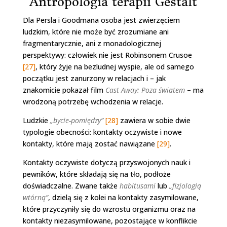
Antropologia terapii Gestalt
Dla Persla i Goodmana osoba jest zwierzęciem
ludzkim, które nie może być zrozumiane ani
fragmentarycznie, ani z monadologicznej
perspektywy: człowiek nie jest Robinsonem Crusoe
[27]
, który żyje na bezludnej wyspie, ale od samego
początku jest zanurzony w relacjach i – jak
znakomicie pokazał film
Cast Away: Poza światem
– ma
wrodzoną potrzebę wchodzenia w relacje.
Ludzkie
„bycie-pomiędzy”
[28]
zawiera w sobie dwie
typologie obecności: kontakty oczywiste i nowe
kontakty, które mają zostać nawiązane
[29]
.
Kontakty oczywiste dotyczą przyswojonych nauk i
pewników, które składają się na tło, podłoże
doświadczalne. Zwane także
habitusami
lub
„fizjologią
wtórną”
, dzielą się z kolei na kontakty zasymilowane,
które przyczyniły się do wzrostu organizmu oraz na
kontakty niezasymilowane, pozostające w konflikcie